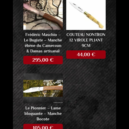
Frédéric Maschio –
COUTEAU NONTRON
Le Bugiste – Manche
12 VIROLE PLIANT
ébène du Cameroun
9CM
& Damas artisanal
44,00
€
295,00
€
Le Pionnier – Lame
bloquante – Manche
Bocote
105,00
€