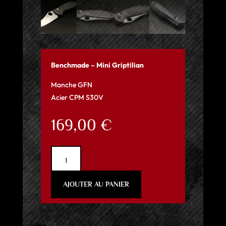
Benchmade – Mini Griptilian
Manche GFN
Acier CPM S30V
169,00
€
quantité
de
Benchmade
AJOUTER AU PANIER
-
Mini
Griptilian