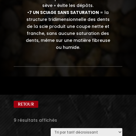
sève » évite les dépôts.
•7 UN SCIAGE SANS SATURATION
= la
structure tridimensionnelle des dents
de la scie produit une coupe nette et
franche, sans aucune saturation des
dents, même sur une matière fibreuse
ou humide.
RETOUR
Trié
9 résultats affichés
par
prix