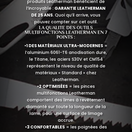
produits Leatherman bénéficient de
l’incroyable :
GARANTIE LEATHERMAN
DE 25 ANS
. Quoi qu’il arrive, vous
pouvez compter sur cet outil.
LA QUALITE DES OUTILS
MULTIFONCTIONS LEATHERMAN EN 7
POINTS :
•1 DES MATÉRIAUX ULTRA-MODERNES
=
l’aluminium 6061-T6 anodisation dure,
le Titane, les aciers S30V et CM154
représentent le niveau de qualité de
matériaux « Standard » chez
Leatherman.
•2 OPTIMISÉES
= les pinces
multifonctions Leatherman
comportent des limes à revêtement
diamanté sur toute la longueur de la
lame, pour une surface de limage
accrue.
•3 CONFORTABLES
= les poignées des