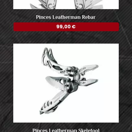
Pinces Leatherman Rebar
99,00
€
Pinces Leatherman Skeletool