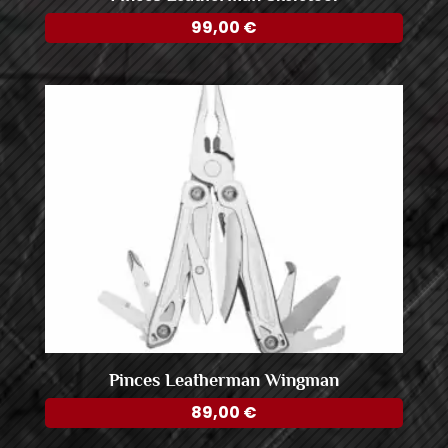
99,00
€
Pinces Leatherman Wingman
89,00
€