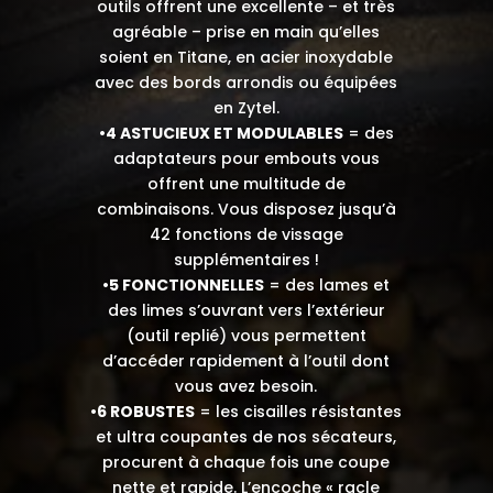
outils offrent une excellente – et très
agréable – prise en main qu’elles
soient en Titane, en acier inoxydable
avec des bords arrondis ou équipées
en Zytel.
•4 ASTUCIEUX ET MODULABLES
= des
adaptateurs pour embouts vous
offrent une multitude de
combinaisons. Vous disposez jusqu’à
42 fonctions de vissage
supplémentaires !
•5 FONCTIONNELLES
= des lames et
des limes s’ouvrant vers l’extérieur
(outil replié) vous permettent
d’accéder rapidement à l’outil dont
vous avez besoin.
•6 ROBUSTES
= les cisailles résistantes
et ultra coupantes de nos sécateurs,
procurent à chaque fois une coupe
nette et rapide. L’encoche « racle