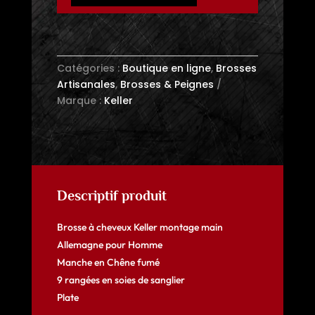
cheveux
Keller
-
Homme
Catégories :
Boutique en ligne
,
Brosses
-
Artisanales
,
Brosses & Peignes
Chêne
Marque :
Keller
fumé
-
9
rangées
-
Plate
Descriptif produit
Brosse à cheveux Keller montage main
Allemagne pour Homme
Manche en Chêne fumé
9 rangées en soies de sanglier
Plate