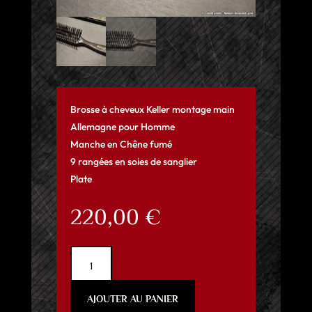
Brosse à cheveux Keller montage main
Allemagne pour Homme
Manche en Chêne fumé
9 rangées en soies de sanglier
Plate
220,00
€
quantité
de
Brosse
AJOUTER AU PANIER
à