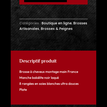
cheveux
-
Noire
-
Catégories :
Boutique en ligne
,
Brosses
8
Artisanales
,
Brosses & Peignes
rangées
ultra
douces
-
Plate
-
Descriptif produit
France
Brosse à cheveux montage main France
Manche bakélite noir laqué
8 rangées en soies blanches ultra douces
Plate