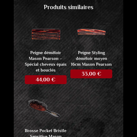
Produits similaires
Peigne démêloir
Peigne Styling
Mason Pearson –
démêloir moyen
Spécial cheveux épais
16cm Mason Pearson
et bouclés
33,00
€
44,00
€
Brosse Pocket Bristle
Sensitive Mason