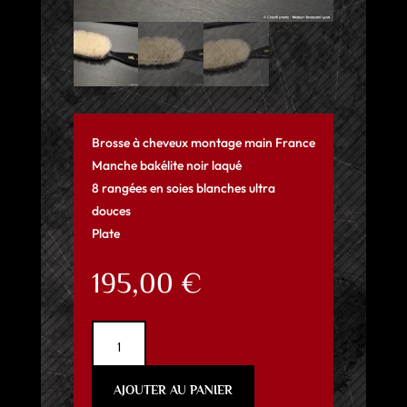
Brosse à cheveux montage main France
Manche bakélite noir laqué
8 rangées en soies blanches ultra
douces
Plate
195,00
€
quantité
de
Brosse
AJOUTER AU PANIER
à