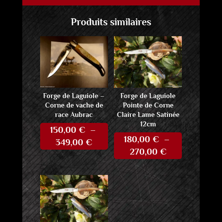
Produits similaires
Forge de Laguiole –
Forge de Laguiole
Corne de vache de
Pointe de Corne
race Aubrac
Claire Lame Satinée
12cm
150,00
€
–
180,00
€
–
Plage
349,00
€
Plage
270,00
€
de
de
prix :
prix :
150,00 €
180,00 €
à
à
349,00 €
270,00 €