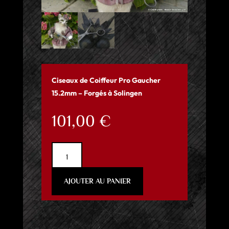
Ciseaux de Coiffeur Pro Gaucher
15.2mm
– Forgés à Solingen
101,00
€
quantité
de
Ciseaux
AJOUTER AU PANIER
de
Coiffeur
Pro
Gaucher