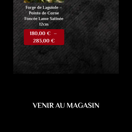
Forge de Laguiole –
Pointe de Corne
Foncée Lame Satinée
12cm
180,00
€
–
Plage
283,00
€
de
prix :
180,00 €
à
283,00 €
VENIR AU MAGASIN