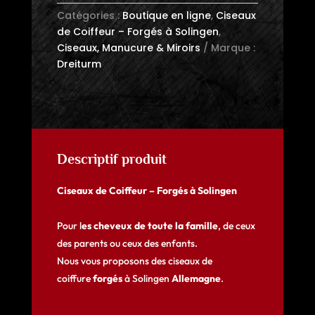
15.2mm
Catégories :
Boutique en ligne
,
Ciseaux
–
de Coiffeur – Forgés à Solingen
,
Forgés
Ciseaux, Manucure & Miroirs
Marque :
à
Dreiturm
Solingen
Descriptif produit
Ciseaux de Coiffeur – Forgés à Solingen
Pour l
es cheveux de toute la famille
, de ceux
des parents ou ceux des enfants.
Nous vous proposons des ciseaux de
coiffure
forgés
à Solingen
Allemagne
.