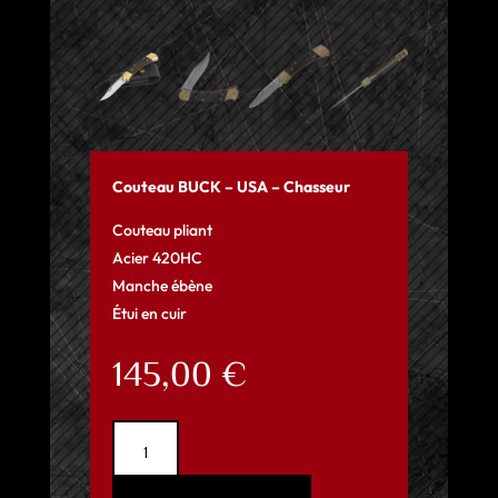
Couteau BUCK – USA – Chasseur
Couteau pliant
Acier 420HC
Manche ébène
Étui en cuir
145,00
€
quantité
de
Couteau