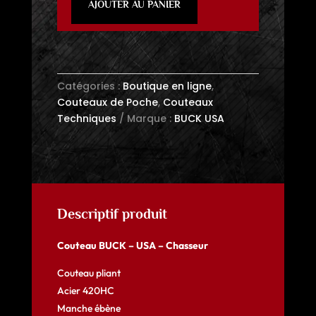
AJOUTER AU PANIER
BUCK
-
USA
-
Chasseur
Catégories :
Boutique en ligne
,
manche
Couteaux de Poche
,
Couteaux
ébène
Techniques
Marque :
BUCK USA
Descriptif produit
Couteau BUCK – USA – Chasseur
Couteau pliant
Acier 420HC
Manche ébène