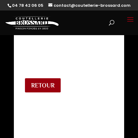
04 78 42 06 05
contact@coutellerie-brossard.com
RETOUR
Couteau Citadel – Cambodge
– Fidel – Buis