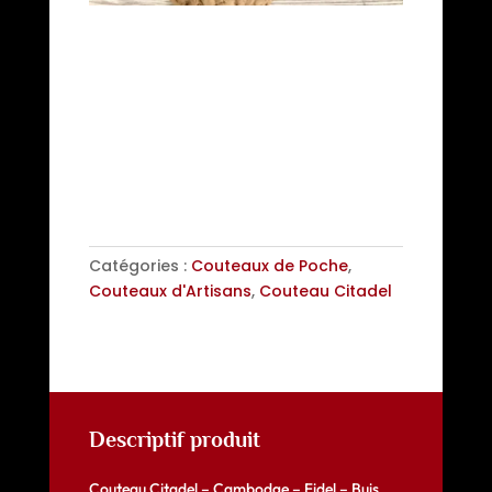
Couteau Citadel – « Fidel »
285,00
€
Rupture de stock
Catégories :
Couteaux de Poche
,
Couteaux d'Artisans
,
Couteau Citadel
Descriptif produit
Couteau Citadel – Cambodge – Fidel – Buis