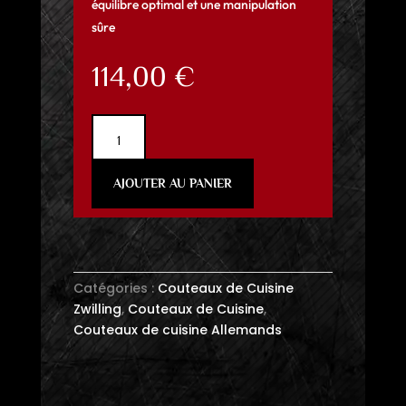
équilibre optimal et une manipulation
sûre
114,00
€
quantité
de
Couteau
AJOUTER AU PANIER
Couperet
15cm
Zwilling
Catégories :
Couteaux de Cuisine
Zwilling
,
Couteaux de Cuisine
,
Couteaux de cuisine Allemands