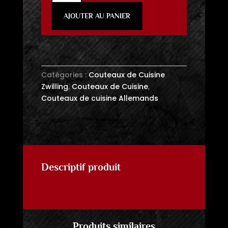
Couteau
AJOUTER AU PANIER
Fourchette
Diapason
Zwilling
Catégories :
Couteaux de Cuisine
Zwilling
,
Couteaux de Cuisine
,
Couteaux de cuisine Allemands
Descriptif produit
Produits similaires