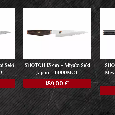
i Seki
SHOTOH 13 cm – Miyabi Seki
SHO
D
Japon – 6000MCT
Miya
189,00
€