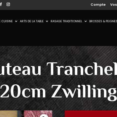
Compte
Vo
 CUISINE
ARTS DE LA TABLE
RASAGE TRADITIONNEL
BROSSES & PEIGNE
teau Tranche
20cm Zwillin