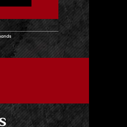
emands
s