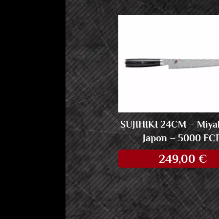
SUJIHIKI 24CM – Miyab
Japon – 5000 FC
249,00
€