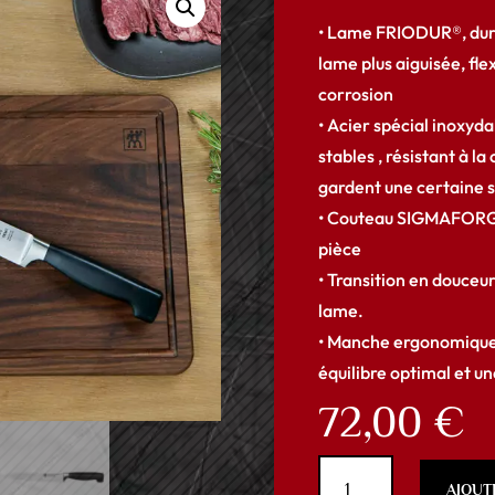
• Lame FRIODUR®, durc
lame plus aiguisée, flex
corrosion
• Acier spécial inoxyda
stables , résistant à la
gardent une certaine 
• Couteau SIGMAFORGE
pièce
• Transition en douceur
lame.
• Manche ergonomique
équilibre optimal et u
72,00
€
quantité
AJOUT
de