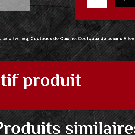
Couteau
Tranchelard
20cm
Zwilling
sine Zwilling
,
Couteaux de Cuisine
,
Couteaux de cuisine All
tif produit
Produits similaire