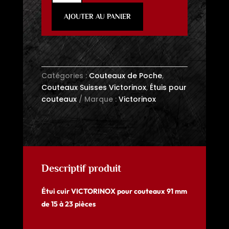
Étui
AJOUTER AU PANIER
cuir
VICTORINOX
pour
couteaux
91
Catégories :
Couteaux de Poche
,
mm
Couteaux Suisses Victorinox
,
Étuis pour
de
couteaux
Marque :
Victorinox
15
à
23
pièces
Descriptif produit
Étui cuir VICTORINOX pour couteaux 91 mm
de 15 à 23 pièces