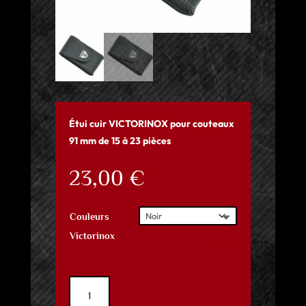
Étui cuir VICTORINOX pour couteaux
91 mm de 15 à 23 pièces
23,00
€
Couleurs
Victorinox
Effacer
quantité
de