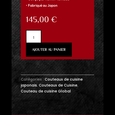
• Fabriqué au Japon
145,00
€
quantité
de
Global
AJOUTER AU PANIER
Chef
G2
20cm
Catégories :
Couteaux de cuisine
japonais
,
Couteaux de Cuisine
,
Couteau de cuisine Global