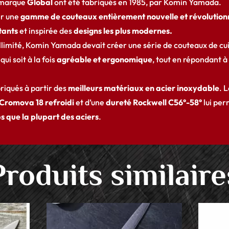
 marque
Global
ont été fabriqués en 1985, par Komin Yamada.
er une
gamme de couteaux entièrement nouvelle et révolution
tants
et inspirée des
designs les plus modernes.
illimité, Komin Yamada devait créer une série de couteaux de cu
 qui soit à la fois
agréable et ergonomique
, tout en répondant à
riqués à partir des
meilleurs matériaux en acier inoxydable
. 
 Cromova 18 refroidi
et d’une
dureté Rockwell C56°-58°
lui per
s que la plupart des aciers
.
Produits similaire