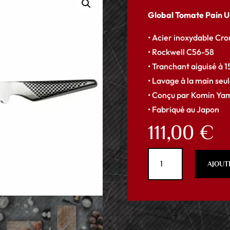
Global Tomate Pain U
• Acier inoxydable Cr
• Rockwell C56-58
• Tranchant aiguisé à 1
• Lavage à la main se
• Conçu par Komin Ya
• Fabriqué au Japon
111,00
€
quantité
AJOUT
de
Global
Tomate
Pain
Universel
GS14