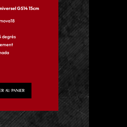
niversel GS14 15cm
omova18
5 degrés
ulement
mada
ER AU PANIER