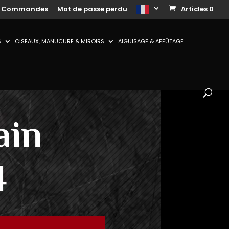
s Commandes
Mot de passe perdu
Articles 0
S
CISEAUX, MANUCURE & MIROIRS
AIGUISAGE & AFFÛTAGE
ain
4