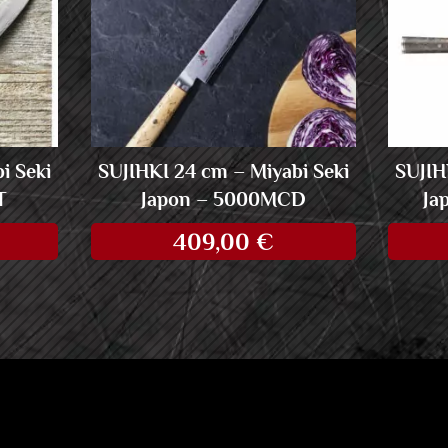
i Seki
SUJIHKI 24 cm – Miyabi Seki
SUJIH
T
Japon – 5000MCD
Ja
409,00
€