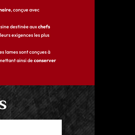
naire
, conçue avec
isine destinée aux
chefs
 leurs exigences les plus
Les lames sont conçues à
mettant ainsi de
conserver
s