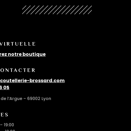
N
 VIRTUELLE
rez notre boutique
CONTACTER
outellerie-brossard.com
6 05
de l’Argue – 69002 Lyon
RES
 – 19:00