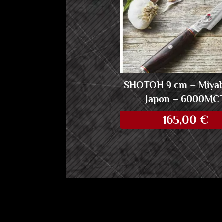
SHOTOH 9 cm – Miyab
Japon – 6000MC
165,00
€