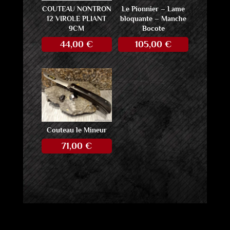
COUTEAU NONTRON
Le Pionnier – Lame
12 VIROLE PLIANT
bloquante – Manche
9CM
Bocote
44,00
€
105,00
€
Couteau le Mineur
71,00
€