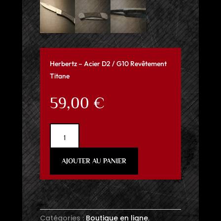
Herbertz – Acier D2 / G10 Revêtement
Titane
59,00
€
quantité
de
Herbertz
AJOUTER AU PANIER
-
Acier
D2
/
G10
Catégories :
Boutique en ligne
,
Revêtement