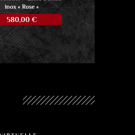
inox « Rose »
580,00
€
N