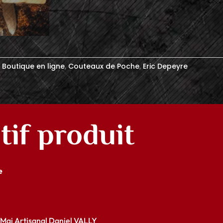
,
Boutique en ligne
,
Couteaux de Poche
,
Eric Depeyre
tif produit
e
ai Artisanal Daniel VALLY