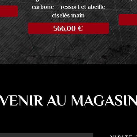
carbone – ressort et abeille
ciselés main
566,00
€
VENIR AU MAGASI