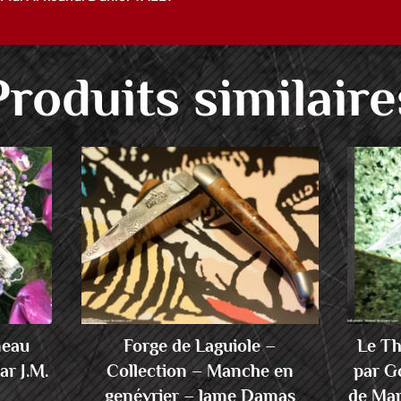
Produits similaire
neau
Forge de Laguiole –
Le Th
r J.M.
Collection – Manche en
par G
genévrier – lame Damas
de Ma