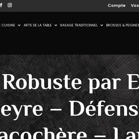
Compte
Vo
 CUISINE
ARTS DE LA TABLE
RASAGE TRADITIONNEL
BROSSES & PEIGNE
 Robuste par E
eyre – Défens
acochère – L