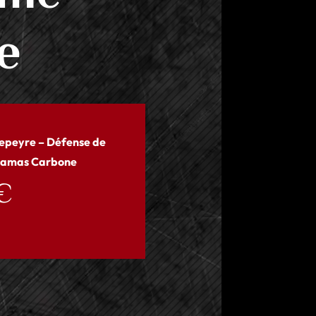
e
Depeyre – Défense de
Damas Carbone
€