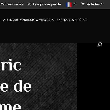
s Commandes
Mot de passe perdu
Articles 0
S
CISEAUX, MANUCURE & MIROIRS
AIGUISAGE & AFFÛTAGE
ric
e de
ame