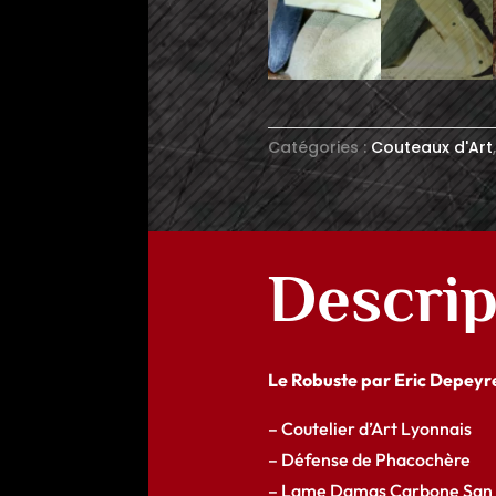
Catégories :
Couteaux d'Art
Descrip
Le Robuste par Eric Depeyr
– Coutelier d’Art Lyonnais
– Défense de Phacochère
– Lame Damas Carbone San M