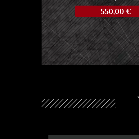
550,00
€