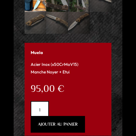
Muela
Acier Inox (x50CrMoV15)
Manche Noyer + Etui
95,00
€
quantité
de
Muela
AJOUTER AU PANIER
-
Noyer