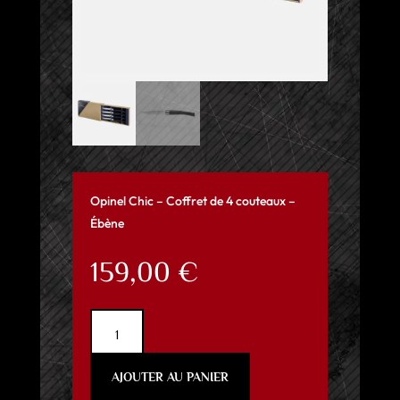
Opinel Chic – Coffret de 4 couteaux –
Ébène
159,00
€
quantité
de
Opinel
AJOUTER AU PANIER
Chic
-