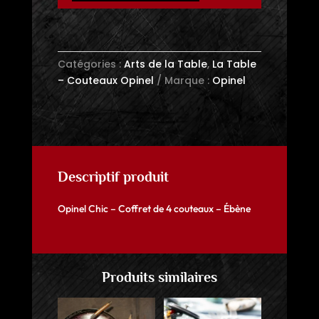
Coffret
de
4
Catégories :
Arts de la Table
,
La Table
couteaux
– Couteaux Opinel
Marque :
Opinel
-
Ébène
Descriptif produit
Opinel Chic – Coffret de 4 couteaux – Ébène
Produits similaires