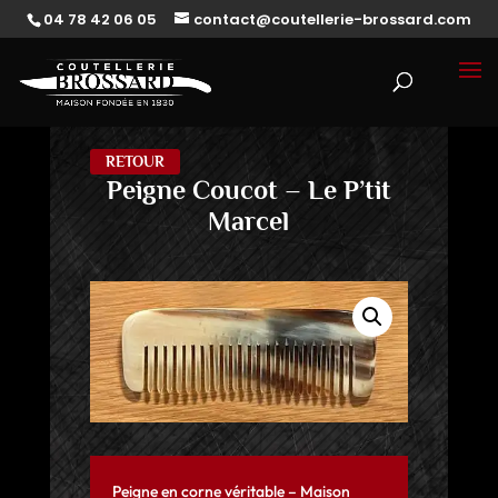
04 78 42 06 05
contact@coutellerie-brossard.com
RETOUR
Peigne Coucot – Le P’tit
Marcel
Peigne en corne véritable – Maison