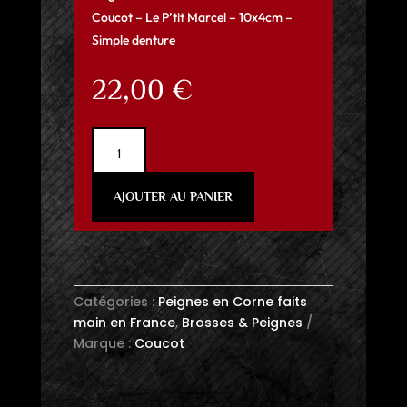
Coucot – Le P’tit Marcel – 10x4cm –
Simple denture
22,00
€
quantité
de
Peigne
AJOUTER AU PANIER
Coucot
-
Le
P'tit
Marcel
Catégories :
Peignes en Corne faits
main en France
,
Brosses & Peignes
Marque :
Coucot