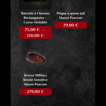
Barrette à Cheveux
Peigne à queue tail
Rectangulaire –
Mason Pearson
Corne Véritable
29,00
€
75,00
€
–
Plage
120,00
€
de
prix :
75,00 €
à
120,00 €
Brosse Military
Bristle Sensitive
Mason Pearson
279,00
€