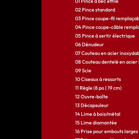
01 Pince à bec effilé
02 Pince standard
03 Pince coupe-fil remplaça
04 Pince coupe-câble rempl
05 Pince à sertir électrique
06 Dénudeur
07 Couteau en acier inoxyd
08 Couteau dentelé en acie
09 Scie
10 Ciseaux à ressorts
11 Règle (8 po | 19 cm)
12 Ouvre-boîte
13 Décapsuleur
14 Lime à bois/métal
15 Lime diamantée
16 Prise pour embouts larges