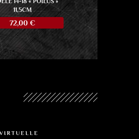
LE 14-18 « POILUS »
11,5CM
72,00
€
N
 VIRTUELLE