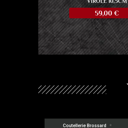
VIROLE 10,5CM
59,00
€