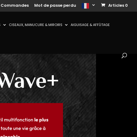
s Commandes
Mot de passe perdu
Articles 0
S
CISEAUX, MANUCURE & MIROIRS
AIGUISAGE & AFFÛTAGE
 Wave+
til multifonction
le plus
r toute une vie grâce à
plaçable
.