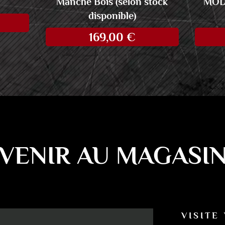
Manche Bois (selon stock
MODE
disponible)
169,00
€
VENIR AU MAGASI
VISITE