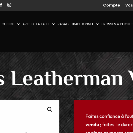
Compte
Vo
 CUISINE
ARTS DE LA TABLE
RASAGE TRADITIONNEL
BROSSES & PEIGNE
s Leatherman
Faites confiance à l’ou
vendu
; faites-le dure
sa pince coupante
rem