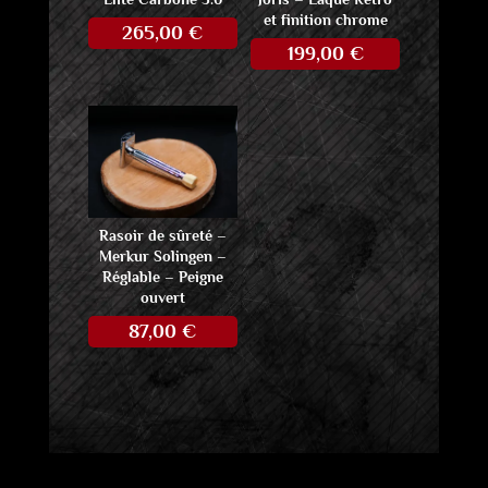
et finition chrome
265,00
€
199,00
€
Rasoir de sûreté –
Merkur Solingen –
Réglable – Peigne
ouvert
87,00
€