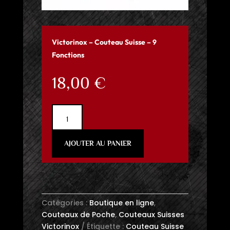
Victorinox – Couteau Suisse – 9
Fonctions
18,00
€
quantité
de
Victorinox
AJOUTER AU PANIER
-
Couteau
Suisse
-
9
Catégories :
Boutique en ligne
,
Fonctions
Couteaux de Poche
,
Couteaux Suisses
Victorinox
Étiquette :
Couteau Suisse