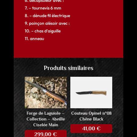
6. décapsuleur avec :
7. – tournevis 6 mm
8. – dénude fil électrique
9. poinçon alésoir avec :
10. – chas d’aiguille
11. anneau
Produits similaires
Forge de Laguiole –
Couteau Opinel n°08
Collection – Abeille
Chêne Black
Ciselée Main
41,00
€
299,00
€