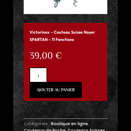
Victorinox – Couteau Suisse Noyer
SPARTAN – 11 Fonctions
39,00
€
quantité
de
Victorinox
AJOUTER AU PANIER
-
Couteau
Suisse
Noyer
SPARTAN
Catégories :
Boutique en ligne
,
-
Couteaux de Poche
,
Couteaux Suisses
11