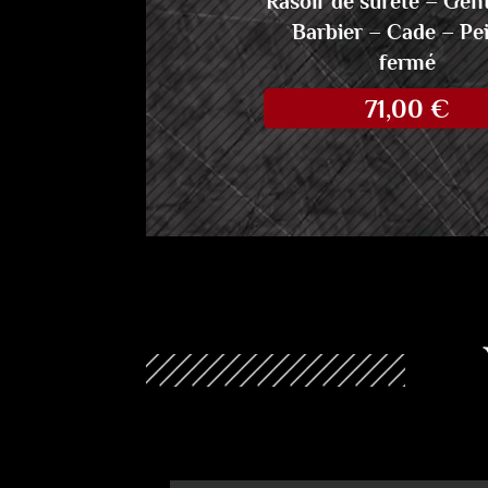
Rasoir de sûreté – Ge
Barbier – Cade – Pe
fermé
71,00
€