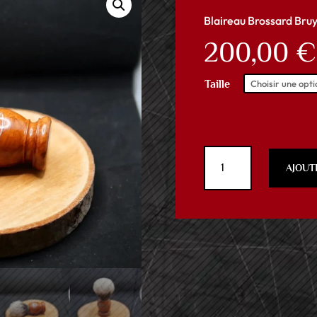
Blaireau Brossard Bru
200,00
€
Taille
quantité
AJOUT
de
Blaireau
Brossard
Bruyère
-
Gris
Européen