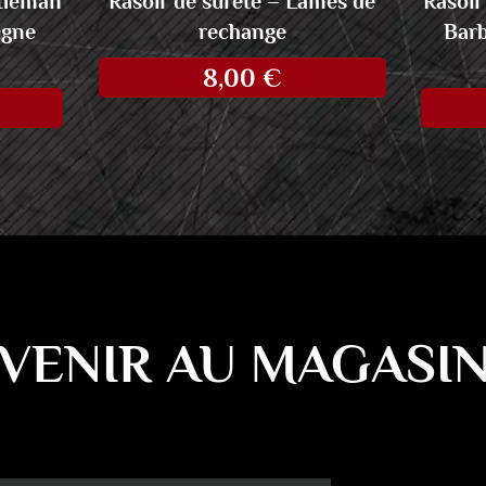
ntleman
Rasoir de sûreté – Lames de
Rasoir
igne
rechange
Barb
8,00
€
VENIR AU MAGASI