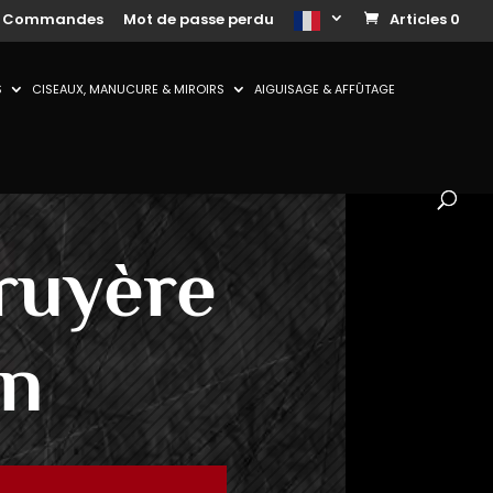
s Commandes
Mot de passe perdu
Articles 0
S
CISEAUX, MANUCURE & MIROIRS
AIGUISAGE & AFFÛTAGE
ruyère
en