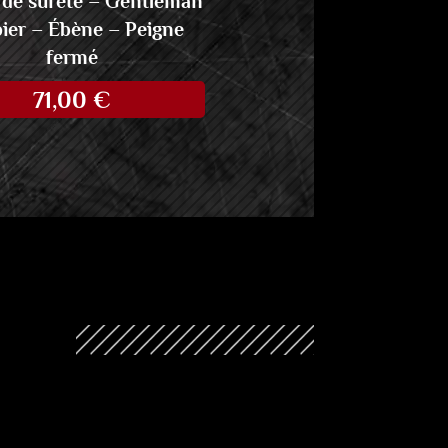
 de sûreté – Gentleman
ier – Ébène – Peigne
fermé
71,00
€
N