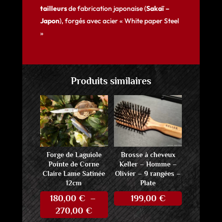
tailleurs
de fabrication japonaise (
Sakaï –
Japon
), forgés avec acier « White paper Steel
»
Produits similaires
Forge de Laguiole
Brosse à cheveux
Pointe de Corne
Keller – Homme –
Claire Lame Satinée
Olivier – 9 rangées –
12cm
Plate
180,00
€
–
199,00
€
Plage
270,00
€