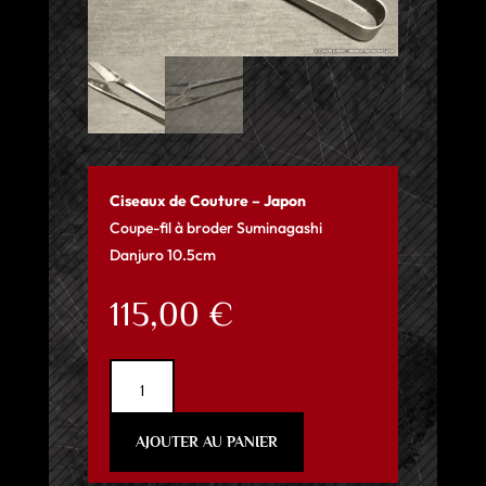
Ciseaux de Couture – Japon
Coupe-fil à broder Suminagashi
Danjuro 10.5cm
115,00
€
quantité
de
Ciseaux
AJOUTER AU PANIER
de
couture