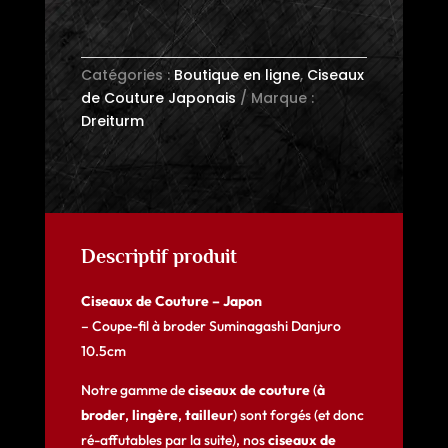
Japon
Coupe-
fil
Catégories :
Boutique en ligne
,
Ciseaux
à
de Couture Japonais
Marque :
broder
Dreiturm
Suminagashi
Danjuro
10.5cm
Descriptif produit
Ciseaux de Couture – Japon
– Coupe-fil à broder Suminagashi Danjuro
10.5cm
Notre gamme de
ciseaux de couture
(
à
broder
,
lingère
,
tailleur
) sont forgés (et donc
ré-affutables par la suite), nos
ciseaux de