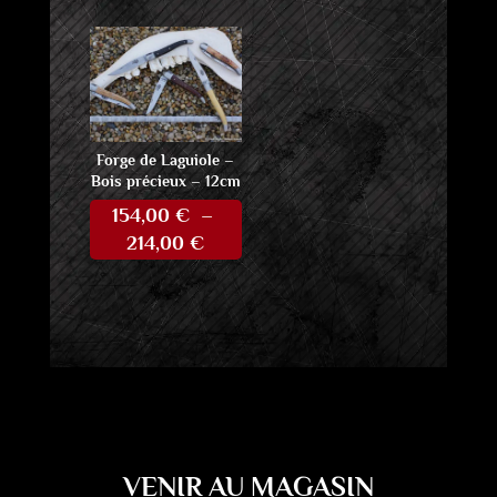
de
prix :
180,00 €
à
270,00 €
Forge de Laguiole –
Bois précieux – 12cm
154,00
€
–
Plage
214,00
€
de
prix :
154,00 €
à
214,00 €
VENIR AU MAGASIN