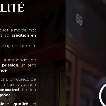
LITÉ
, c’est le maître-mot
uis sa
création en
e rasage et bien-sûr
se transmettant de
e
passion
, un sens
ence
.
isans, amoureux de
 à faire vivre une
ancestral
. Un lien
gence
.
ie
et
qualité
, tel