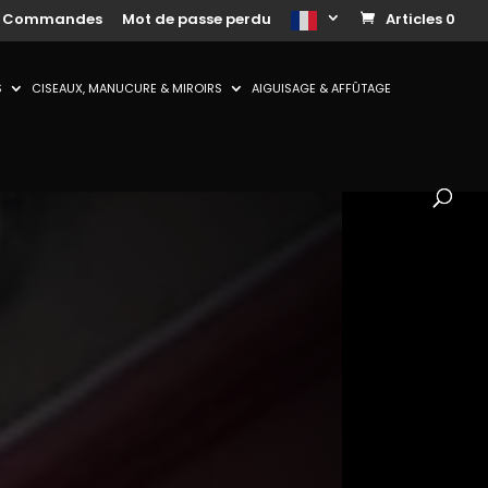
s Commandes
Mot de passe perdu
Articles 0
S
CISEAUX, MANUCURE & MIROIRS
AIGUISAGE & AFFÛTAGE