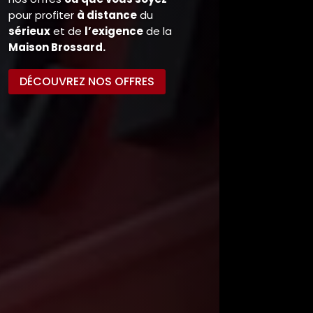
choisis avec soin, pour
présenter à ses clients, des
couteaux de
qualité
adaptés
à tous les
goûts
et les
budgets
.
DÉCOUVREZ NOS
GAMMES