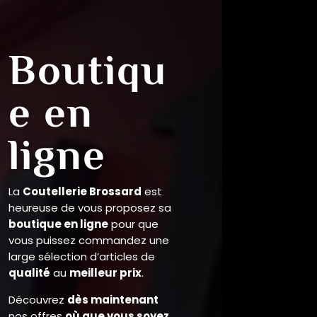
Coutea
ux de
Poche
De
génération
en
génération
,
la
passion du couteau
anime
cette maison devenue, au fil du
temps, la
référence à Lyon en
matière de coutellerie.
Les
artisans couteliers
sont