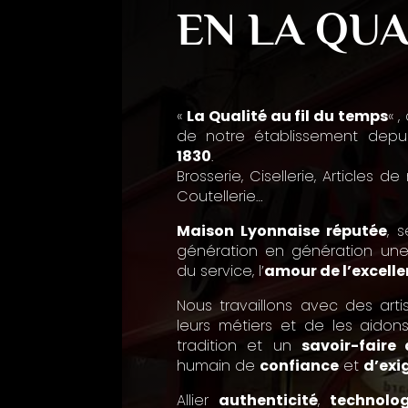
EN LA QUA
«
La Qualité au fil du temps
« 
de notre établissement dep
1830
.
Brosserie, Cisellerie, Articles d
Coutellerie…
Maison Lyonnaise réputée
, 
génération en génération un
du service, l’
amour de l’excell
Nous travaillons avec des art
leurs métiers et de les aidons
tradition et un
savoir-faire 
humain de
confiance
et
d’exi
Allier
authenticité
,
technolog