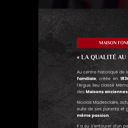
MAISON FOND
« LA QUALITÉ AU 
Au centre historique de la
familiale
, créée en
183
l’Argue, lieu classé Mémo
des
Maisons anciennes
Nicolas Madesclaire, actue
suite de ses parents et 
même passion
.
Il a su s’entourer d’un p